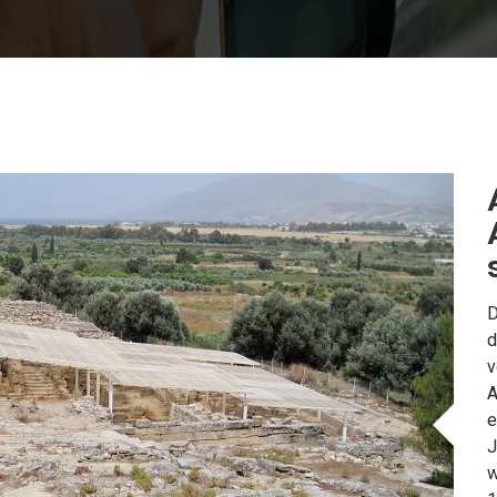
D
d
v
A
e
J
w