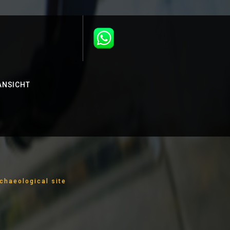
ANSICHT
rchaeological site