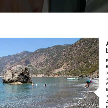
B
B
m
S
W
l
m
Z
i