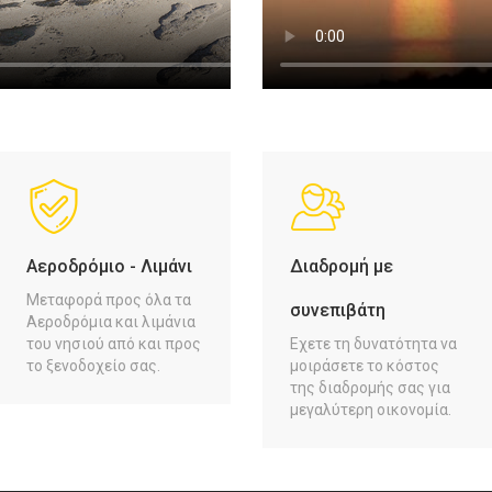
Αεροδρόμιο - Λιμάνι
Διαδρομή με
Μεταφορά προς όλα τα
συνεπιβάτη
Αεροδρόμια και λιμάνια
του νησιού από και προς
Εχετε τη δυνατότητα να
το ξενοδοχείο σας.
μοιράσετε το κόστος
της διαδρομής σας για
μεγαλύτερη οικονομία.