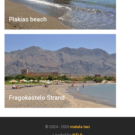
Plakias beach
Fragokastelo Strand
© 2024 - 2026
matala.taxi
Loaded by
NTLS